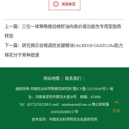
关闭本页
上一篇：
三位一体策略推动棉籽油向高价值功能性专用型脂质
转型
下一篇：
研究揭示自噬调控关键模块GhLBD18-GhATG18a助力
棉花分子育种提速
网站地图 |
联系我们 |
豫ICP备12016946号-1
版权所有 中国农业科学院棉花研究所
地
址：河南省安阳市黄河大道38号 邮编：455000
Tel：(0372)2562200 E-mail：mianhuasuo@caas.cn 豫公网安备
TOP
41050202000117号
技术支持：中国农业科学院农业信息研究所