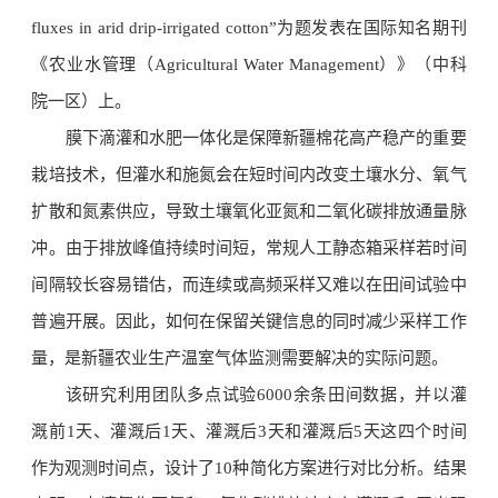
fluxes in arid drip-irrigated cotton”为题发表在国际知名期刊
《农业水管理（Agricultural Water Management）》（中科
院一区）上。
膜下滴灌和水肥一体化是保障新疆棉花高产稳产的重要
栽培技术，但灌水和施氮会在短时间内改变土壤水分、氧气
扩散和氮素供应，导致土壤氧化亚氮和二氧化碳排放通量脉
冲。由于排放峰值持续时间短，常规人工静态箱采样若时间
间隔较长容易错估，而连续或高频采样又难以在田间试验中
普遍开展。因此，如何在保留关键信息的同时减少采样工作
量，是新疆农业生产温室气体监测需要解决的实际问题。
该研究利用团队多点试验6000余条田间数据，并以灌
溉前1天、灌溉后1天、灌溉后3天和灌溉后5天这四个时间
作为观测时间点，设计了10种简化方案进行对比分析。结果