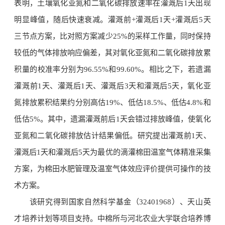
表明，土壤氧化亚氮和二氧化碳排放速率在灌溉后1天出现
明显峰值，随后快速衰减。灌溉前+灌溉后1天+灌溉后5天
三节点方案，比对照方案减少25%的采样工作量，同时保持
较低的气体排放响应偏差，其对氧化亚氮和二氧化碳排放累
积量的校准率分别为96.55%和99.60%。相比之下，若遗漏
灌溉前1天、灌溉后1天、灌溉后3天和灌溉后5天，氧化亚
氮排放累积结果约分别高估19%、低估18.5%、低估4.8%和
低估5%。其中，遗漏灌溉前后1天会错过排放峰值，使氧化
亚氮和二氧化碳排放估计结果偏低。研究提出灌溉前1天、
灌溉后1天和灌溉后5天为最优的滴灌棉田温室气体精准采集
方案，为棉田水肥管理及温室气体效应评价提供可操作的技
术方案。
该研究得到国家自然科学基金（32401968）、天山英
才培养计划等项目支持。中棉所与河北农业大学联合培养博