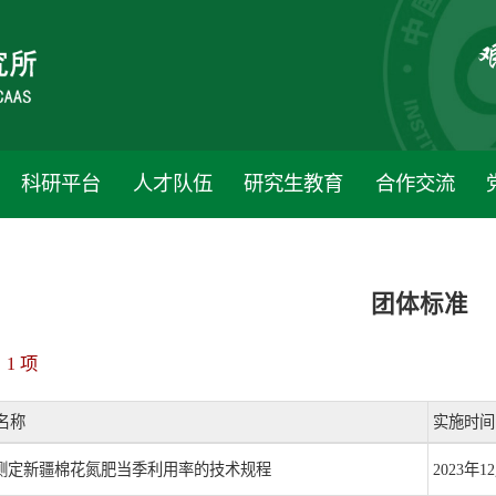
科研平台
人才队伍
研究生教育
合作交流
团体标准
准
1 项
名称
实施时间
踪测定新疆棉花氮肥当季利用率的技术规程
2023年1