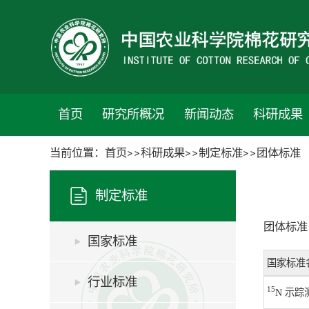
首页
研究所概况
新闻动态
科研成果
当前位置：
首页
科研成果
制定标准
团体标准
制定标准
团体标
国家标准
国家标准
行业标准
15
N 示