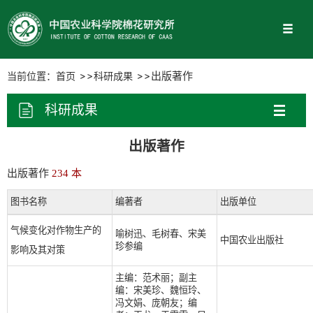
当前位置：
首页
科研成果
出版著作
科研成果
出版著作
出版著作
234 本
图书名称
编著者
出版单位
气候变化对作物生产的
喻树迅、毛树春、宋美
中国农业出版社
珍参编
影响及其对策
主编：范术丽；副主
编：宋美珍、魏恒玲、
冯文娟、庞朝友；编