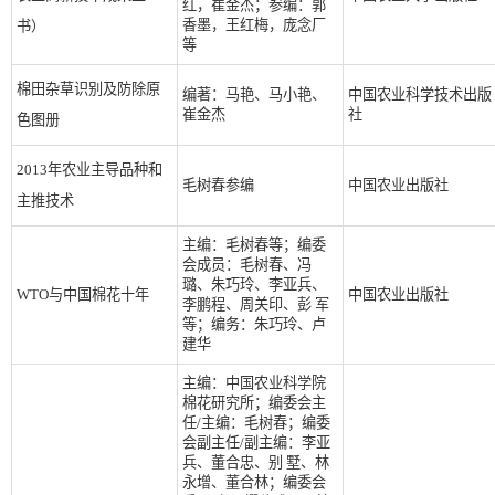
红，崔金杰；参编：郭
香墨，王红梅，庞念厂
书）
等
棉田杂草识别及防除原
编著：马艳、马小艳、
中国农业科学技术出版
崔金杰
社
色图册
2013年农业主导品种和
毛树春参编
中国农业出版社
主推技术
主编：毛树春等；编委
会成员：毛树春、冯
璐、朱巧玲、李亚兵、
WTO与中国棉花十年
中国农业出版社
李鹏程、周关印、彭 军
等；编务：朱巧玲、卢
建华
主编：中国农业科学院
棉花研究所；编委会主
任/主编：毛树春；编委
会副主任/副主编：李亚
兵、董合忠、别 墅、林
永增、董合林；编委会