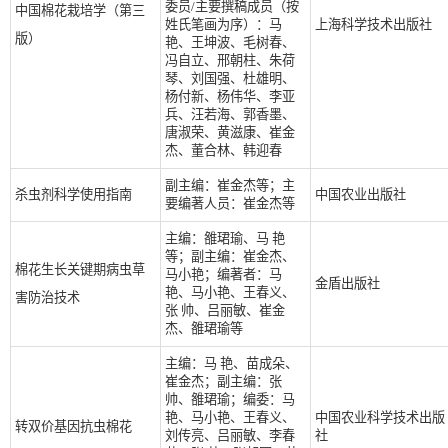
委员/主要撰稿成员（按
中国棉花栽培学（第三
姓氏笔画为序）：马
上海科学技术出版社
版）
艳、王坤波、毛树春、
冯自立、邢朝柱、朱荷
琴、刘国强、杜雄明、
杨付新、杨伟华、李亚
兵、汪若海、郭香墨、
唐淑荣、黄滋康、崔金
杰、董合林、韩迎春
副主编：崔金杰等；主
杀虫剂科学使用指南
中国农业出版社
要编著人员：崔金杰等
主编：雒珺瑜、马 艳
等；副主编：崔金杰、
棉花生长关键期病虫草
马小艳；编著者：马
金盾出版社
艳、马小艳、王春义、
害防治技术
张 帅、吕丽敏、崔金
杰、雒珺瑜等
主编：马 艳、苗成朵、
崔金杰；副主编：张
帅、雒珺瑜；编委：马
艳、马小艳、王春义、
中国农业科学技术出版
转双价基因抗虫棉花
刘传亮、吕丽敏、李春
社