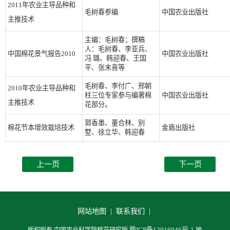
2011年农业主导品种和
毛树春参编
中国农业出版社
主推技术
主编：毛树春；撰稿
人：毛树春、李亚兵、
中国棉花景气报告2010
中国农业出版社
冯 璐、韩迎春、王国
平、张末喜等
毛树春、李付广、邢朝
2010年农业主导品种和
柱三位专家参与编著棉
中国农业出版社
主推技术
花部分。
郭香墨、董合林、别
棉花节本增效栽培技术
金盾出版社
墅、徐立华、韩迎春
上一页
下一页
网站地图 |
联系我们 |
豫ICP备12016946号-1
版权所有 中国农业科学院棉花研究所
地