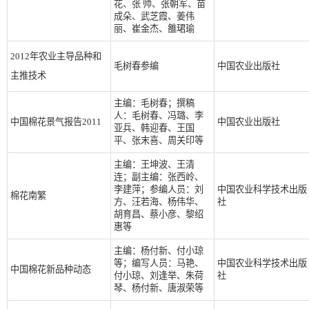
花、张 帅、张朝军、苗
成朵、武芝霞、姜伟
丽、崔金杰、雒珺瑜
2012年农业主导品种和
毛树春参编
中国农业出版社
主推技术
主编：毛树春；撰稿
人：毛树春、冯璐、李
中国棉花景气报告2011
中国农业出版社
亚兵、韩迎春、王国
平、张末喜、周关印等
主编：王坤波、王清
连；副主编：张西岭、
李建萍；参编人员：刘
中国农业科学技术出版
棉花南繁
方、汪若海、杨伟华、
社
胡育昌、蔡小彦、黎绍
惠等
主编：杨付新、付小琼
等；编写人员：马艳、
中国农业科学技术出版
中国棉花新品种动态
付小琼、刘逢举、朱荷
社
琴、杨付新、唐淑荣等