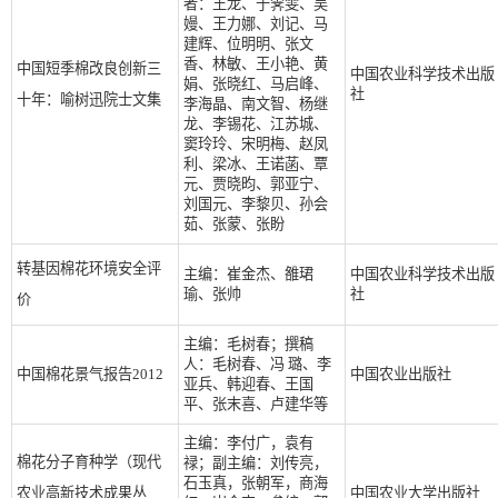
者：王龙、于霁雯、吴
嫚、王力娜、刘记、马
建辉、位明明、张文
香、林敏、王小艳、黄
中国短季棉改良创新三
中国农业科学技术出版
娟、张晓红、马启峰、
社
十年：喻树迅院士文集
李海晶、南文智、杨继
龙、李锡花、江苏城、
窦玲玲、宋明梅、赵凤
利、梁冰、王诺菡、覃
元、贾晓昀、郭亚宁、
刘国元、李黎贝、孙会
茹、张蒙、张盼
转基因棉花环境安全评
主编：崔金杰、雒珺
中国农业科学技术出版
瑜、张帅
社
价
主编：毛树春；撰稿
人：毛树春、冯 璐、李
中国棉花景气报告2012
中国农业出版社
亚兵、韩迎春、王国
平、张末喜、卢建华等
主编：李付广，袁有
棉花分子育种学（现代
禄；副主编：刘传亮，
石玉真，张朝军，商海
农业高新技术成果丛
中国农业大学出版社