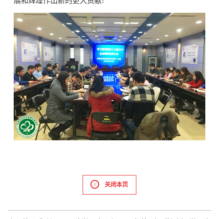
展和辉煌作出新的更大贡献!
关闭本页