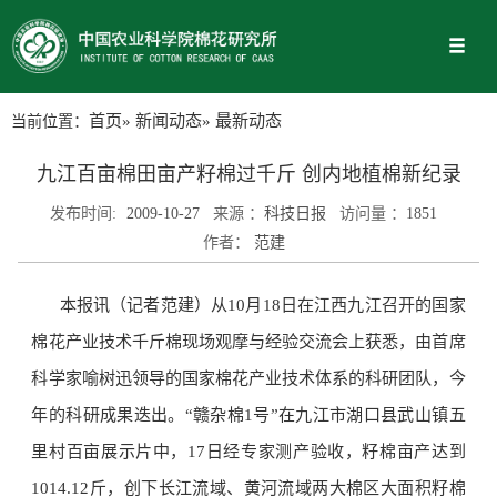
当前位置：
首页
»
新闻动态
» 最新动态
九江百亩棉田亩产籽棉过千斤 创内地植棉新纪录
发布时间:
2009-10-27
来源 ：
科技日报
访问量 ：
1851
作者：
范建
本报讯（记者范建）从10月18日在江西九江召开的国家
棉花产业技术千斤棉现场观摩与经验交流会上获悉，由首席
科学家喻树迅领导的国家棉花产业技术体系的科研团队，今
年的科研成果迭出。“赣杂棉1号”在九江市湖口县武山镇五
里村百亩展示片中，17日经专家测产验收，籽棉亩产达到
1014.12斤，创下长江流域、黄河流域两大棉区大面积籽棉