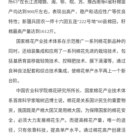
所63”在长江流域赣、湘、鄂、皖、苏、豫西南等6省籽棉亩
产均达到900斤左右，表现出高产、稳产和适应性广等优良
特性；新疆兵团农一师十六团五连“222号地”60亩棉田，籽
棉最高产量达到1612斤。
国家棉花产业技术体系在示范推广一系列棉花新品种的
同时，还组装集成和应用了一系列棉花先进的栽培技术，包
括基质育苗移栽轻简技术、控释肥技术、膜下滴灌等，通过
良种良法配套和综合技术集成，使棉花单产水平再上一个新
台阶。
中国农业科学院棉花研究所所长、国家棉花产业技术体
系首席科学家喻树迅博士说，棉花是关系国计民生的重要物
资，我国既是产棉大国又是用棉大国，为保障国家的棉花安
全，必须大力发展棉花生产。而提高棉花产量，唯一的途
径，只有依靠科技，提高单产水平。通过棉花高产创建活