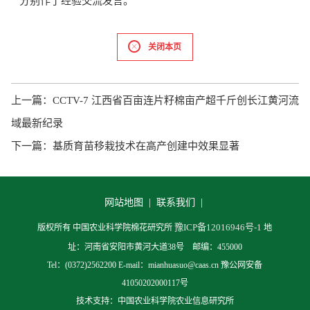
分别作了经验交流发言。
关闭本页
上一篇：
CCTV-7 江西省百亩连片籽棉亩产超千斤创长江黄河流
域最新纪录
下一篇：
基质育苗移栽技术在高产创建中效果显著
网站地图 |
联系我们 |
豫ICP备12016946号-1
版权所有 中国农业科学院棉花研究所
地
址：河南省安阳市黄河大道38号 邮编：455000
Tel：(0372)2562200 E-mail：mianhuasuo@caas.cn 豫公网安备
41050202000117号
技术支持：中国农业科学院农业信息研究所