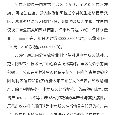
阿拉善盟位于内蒙古自治区最西部，全盟辖阿拉善左
旗、阿拉善右旗、额济纳旗和阿拉善孪井滩生态移民示范
区，属典型的温带大陆性气候，光能资源极为丰富，在国内
仅次于青藏高原和新疆南部，年平均气温6-9℃，年降水量
40-200mm不等，年日照时数3000-3500小时，无霜期150-
170天，≥10℃积温3000-3600℃。
2009年通过内蒙古农牧业科学院引进中棉所50试种示
范，阿盟农业技术推广中心负责技术实施。全区试验示范面
积60亩，分布在孪井滩生态移民示范区，阿右旗古兰泰镇哈
图陶勒盖嘎查和额济纳旗达来库布镇6户棉农。经现场测
产，除个别地块外，中棉所50比当地推广的品种新陆早8优
增产10%~25%不等。表现出了较强的丰产性与高抗病性。
示范点农业推广部门认为中棉所50在当地具有较好的推广前
景。以中棉所50为契机，双方进行了棉花战略合作的探讨，