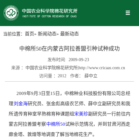
当前位置：
首页
»
新闻动态
» 最新动态
中棉所50在内蒙古阿拉善盟引种试种成功
发布时间:
2009-09-23
来源 ：
中国农业科学院棉花研究所|http://www.cricaas.com.cn
访问量 ：
2012
作者：
薛中立
2009年9月3日至15日，中棉种业科技股份有限公司总经
理
刘金海
研究员、张金彪高级农艺师、薛中立副研究员和我
所遗传育种室早熟棉育种课题组
宋美珍
副研究员一行前往内
蒙古阿拉善盟考察
中棉所50
试种示范情况，并到甘肃河西走
廊金塔、敦煌等地调查了解当地棉花生产。