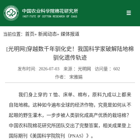
当前位置：
首页
»
新闻动态
» 媒体报道
[光明网]穿越数千年驯化史！我国科学家破解陆地棉
驯化遗传轨迹
发布时间:
2026-07-03
来源 ：
光明网
访问量 ：
602
作者：
宋雅娟
我们身上穿的 T 恤、床单、棉布，原料九成以上都来
自陆地棉。这种如今遍布全球的经济作物，究竟是如何从不
起眼的野生灌木，一步步被人类驯化成高产优质的栽培棉？
中国农科院棉花研究所团队交出了完整答案，相关成果登上
国际期刊《美国科学院院刊（PNAS）》。