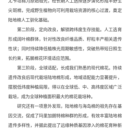
尤卡坦棉为原始祖先，经长期人工选择逐步演化形成半野生
尖斑棉，完成野生植物向可利用栽培资源的核心过渡，奠定
陆地棉人工驯化基础。
第二阶段，定向改良，解锁跨纬度生存技能。人工选育
形成阔叶棉群体，针对性改良纤维品质、籽粒丰产相关遗传
性状；同时持续降低植株光周期敏感性，突破热带短日照生
长约束，拓展棉花环境适应范围。
第三阶段，全球适配，长成我们熟悉的现代棉花。持续
遗传改良后现代栽培陆地棉形成，地域适配能力显著提升，
摆脱低纬度种植局限，得以在全球低、中、高纬度区域广泛
栽培，成为全球种植面积最大的棉花栽培种。
研究还有一项意外发现，陆地棉与海岛棉的祖先存在基
因交流，促成了玛里加朗特棉种群的形成，有效丰富陆地棉
遗传多样性，并据此提出了远缘种质基因渗入的棉花育种新