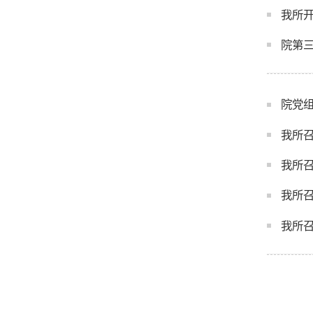
我所
院第
院党
我所
我所
我所
我所召