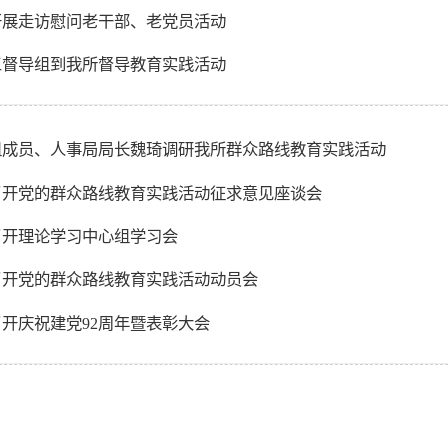
开展走访慰问老干部、老党员活动
三督导组到我所督导教育实践活动
组成员、人事局局长魏琦调研我所群众路线教育实践活动
召开党的群众路线教育实践活动征求意见座谈会
召开理论学习中心组学习会
召开党的群众路线教育实践活动动员会
开庆祝建党92周年暨表彰大会